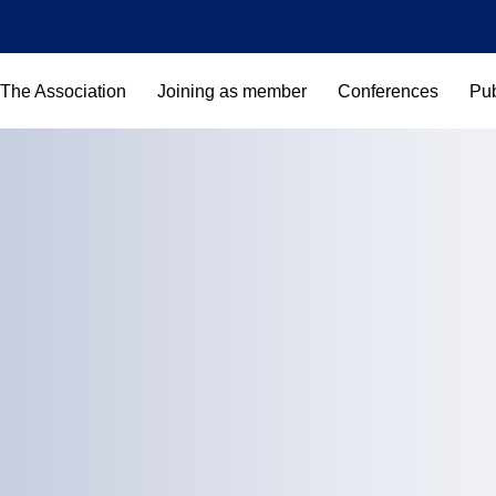
The Association
Joining as member
Conferences
Pub