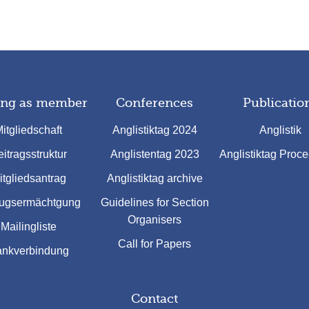
ing as member
Conferences
Publicatio
itgliedschaft
Anglistiktag 2024
Anglistik
itragsstruktur
Anglistentag 2023
Anglistiktag Proc
itgliedsantrag
Anglistiktag archive
ugsermächtgung
Guidelines for Section
Organisers
Mailingliste
Call for Papers
nkverbindung
Contact