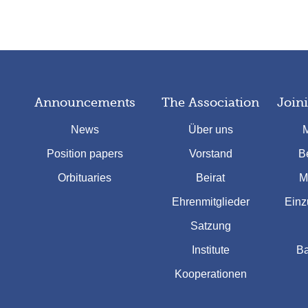
Announcements
The Association
Join
News
Über uns
M
Position papers
Vorstand
Be
Orbituaries
Beirat
M
Ehrenmitglieder
Einz
Satzung
Institute
Ba
Kooperationen