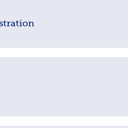
stration
in Augsburg. Early Bird prices until 15th June.
e Namensänderung des Vereins beschlossen. Neu führt der Vere
ciation for the Study of English.