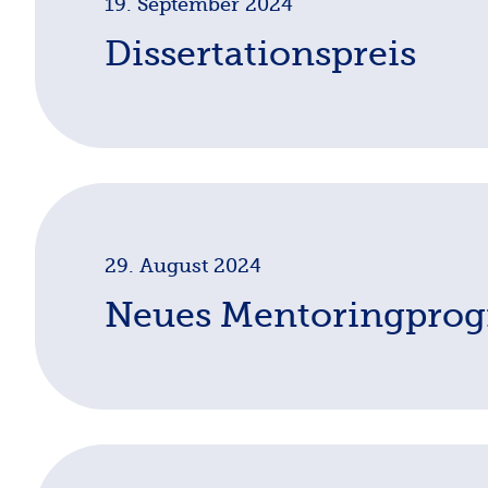
19. September 2024
Dissertationspreis
Der Dissertationspreis 2024 wurde an Kristina Kähm
verliehen.
29. August 2024
Neues Mentoringpro
Das Mentoring Programm des Anglistikverbands h
frühen PostDoc-Phase, mit erfahreneren Wissenscha
Vernetzung unterstützen und Möglichkeiten zum 
Jahr 2024/2025 geht das Mentoringprogramm mit 3