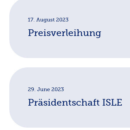
17. August 2023
Preisverleihung
Der Journalismus- und Medienpreis wurde Gina 
Stellungnahme der Preiskommission
29. June 2023
Präsidentschaft ISLE
Am 22. Juni 2023 hat Professor Dr. Dr. h.c. Bernd 
dem internationalen Fachverband der anglistisch
Präsidentschaft sieht Bernd Kortmann in der Verb