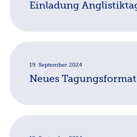
Einladung Anglistikta
Im Namen der Veranstalter möchten wir Sie herzli
Veranstaltung ist online und Anmeldungen über die
https://www.uni-due.de/anglistiktag2025/index
19. September 2024
Neues Tagungsformat
Für den Anglistiktag 2025 in Duisburg-Essen sieh
gemeinsamen Tagungsthema:
Anglophone Studies