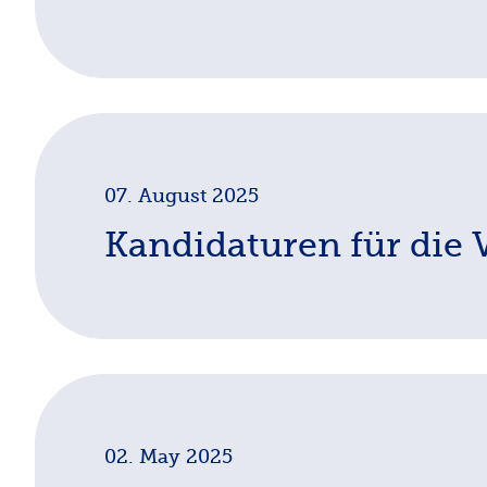
This year’s habilitation award went to Sarah Feka
1750 to Today.” The shortlist included Peter Munt
Depression,” Alexander Scherr for his thesis on “T
Twenty-First Century,” and Mark Schmitt for his c
Cultural and Literary Studies.” We warmly congrat
07. August 2025
Kandidaturen für die
An der nächsten Mitgliederversammlung, am 23.9.
Schatzmeisters neu gewählt. Für das Amt der Präs
(Duisburg-Essen)
zur Verfügung. Als Schatzmeist
02. May 2025