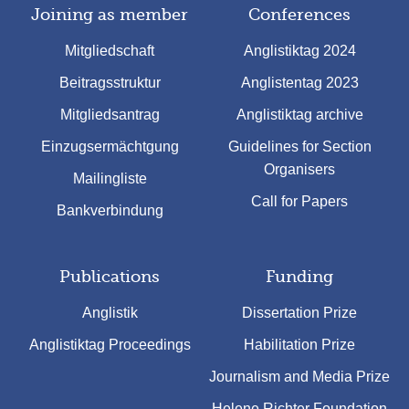
Joining as member
Conferences
Mitgliedschaft
Anglistiktag 2024
Beitragsstruktur
Anglistentag 2023
Mitgliedsantrag
Anglistiktag archive
Einzugsermächtgung
Guidelines for Section
Organisers
Mailingliste
Call for Papers
Bankverbindung
Publications
Funding
Anglistik
Dissertation Prize
Anglistiktag Proceedings
Habilitation Prize
Journalism and Media Prize
Helene Richter Foundation