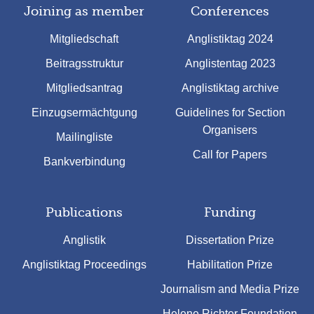
Joining as member
Conferences
Mitgliedschaft
Anglistiktag 2024
Beitragsstruktur
Anglistentag 2023
Mitgliedsantrag
Anglistiktag archive
Einzugsermächtgung
Guidelines for Section
Organisers
Mailingliste
Call for Papers
Bankverbindung
Publications
Funding
Anglistik
Dissertation Prize
Anglistiktag Proceedings
Habilitation Prize
Journalism and Media Prize
Helene Richter Foundation