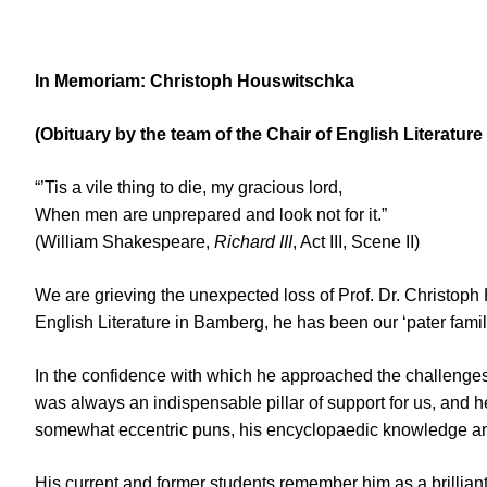
In Memoriam: Christoph Houswitschka
(Obituary by the team of the Chair of English Literatur
“’Tis a vile thing to die, my gracious lord,
When men are unprepared and look not for it.”
(William Shakespeare,
Richard III
, Act III, Scene II)
We are grieving the unexpected loss of Prof. Dr. Christop
English Literature in Bamberg, he has been our ‘pater famil
In the confidence with which he approached the challenges 
was always an indispensable pillar of support for us, and h
somewhat eccentric puns, his encyclopaedic knowledge and o
His current and former students remember him as a brillian