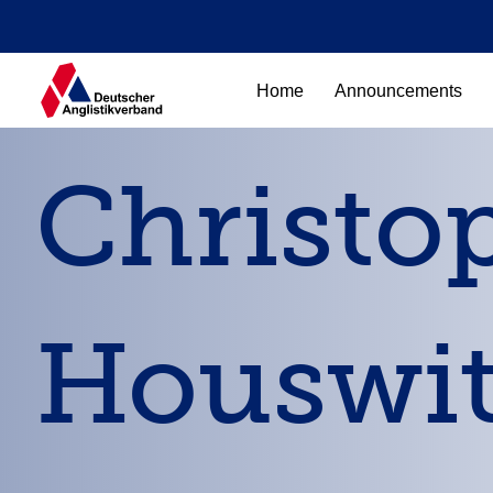
Home
Announcements
Christo
Houswi