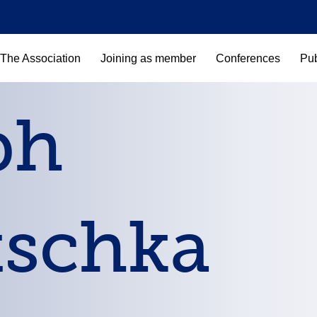
The Association
Joining as member
Conferences
Pub
ph
tschka