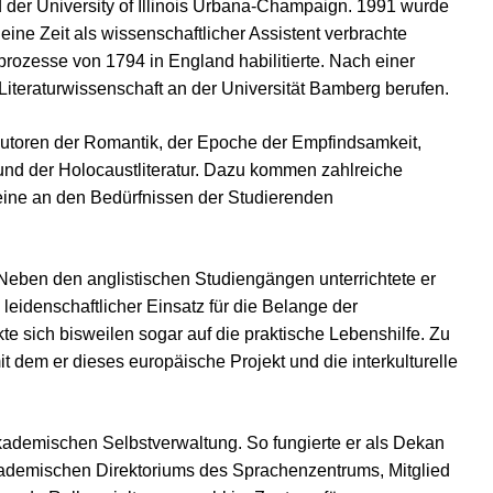
d der University of Illinois Urbana-Champaign. 1991 wurde
eine Zeit als wissenschaftlicher Assistent verbrachte
rozesse von 1794 in England habilitierte. Nach einer
Literaturwissenschaft an der Universität Bamberg berufen.
r Autoren der Romantik, der Epoche der Empfindsamkeit,
und der Holocaustliteratur. Dazu kommen zahlreiche
h eine an den Bedürfnissen der Studierenden
eben den anglistischen Studiengängen unterrichtete er
eidenschaftlicher Einsatz für die Belange der
e sich bisweilen sogar auf die praktische Lebenshilfe. Zu
it dem er dieses europäische Projekt und die interkulturelle
kademischen Selbstverwaltung. So fungierte er als Dekan
akademischen Direktoriums des Sprachenzentrums, Mitglied