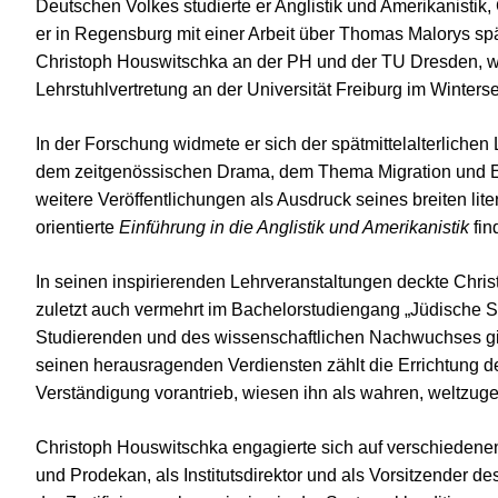
Deutschen Volkes studierte er Anglistik und Amerikanistik
er in Regensburg mit einer Arbeit über Thomas Malorys sp
Christoph Houswitschka an der PH und der TU Dresden, wo 
Lehrstuhlvertretung an der Universität Freiburg im Winter
In der Forschung widmete er sich der spätmittelalterlichen
dem zeitgenössischen Drama, dem Thema Migration und Exil
weitere Veröffentlichungen als Ausdruck seines breiten lit
orientierte
Einführung in die Anglistik und Amerikanistik
fin
In seinen inspirierenden Lehrveranstaltungen deckte Chr
zuletzt auch vermehrt im Bachelorstudiengang „Jüdische St
Studierenden und des wissenschaftlichen Nachwuchses ging 
seinen herausragenden Verdiensten zählt die Errichtung d
Verständigung vorantrieb, wiesen ihn als wahren, weltzu
Christoph Houswitschka engagierte sich auf verschiedene
und Prodekan, als Institutsdirektor und als Vorsitzender