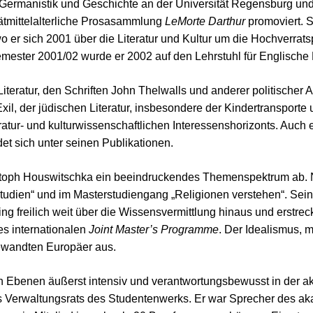
, Germanistik und Geschichte an der Universität Regensburg un
ätmittelalterliche Prosasammlung
LeMorte Darthur
promoviert. S
er sich 2001 über die Literatur und Kultur um die Hochverratsp
semester 2001/02 wurde er 2002 auf den Lehrstuhl für Englische 
 Literatur, den Schriften John Thelwalls und anderer politische
, der jüdischen Literatur, insbesondere der Kindertransporte 
eratur- und kulturwissenschaftlichen Interessenshorizonts. Auc
det sich unter seinen Publikationen.
istoph Houswitschka ein beeindruckendes Themenspektrum ab. N
udien“ und im Masterstudiengang „Religionen verstehen“. Sein l
freilich weit über die Wissensvermittlung hinaus und erstreckt
es internationalen
Joint Master’s Programme
. Der Idealismus, m
gewandten Europäer aus.
n Ebenen äußerst intensiv und verantwortungsbewusst in der a
 des Verwaltungsrats des Studentenwerks. Er war Sprecher des 