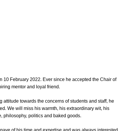
n 10 February 2022. Ever since he accepted the Chair of
iring mentor and loyal friend.
 attitude towards the concerns of students and staff, he
d. We will miss his warmth, his extraordinary wit, his
, philosophy, politics and baked goods.
 gave of his time and expertise and was always interested