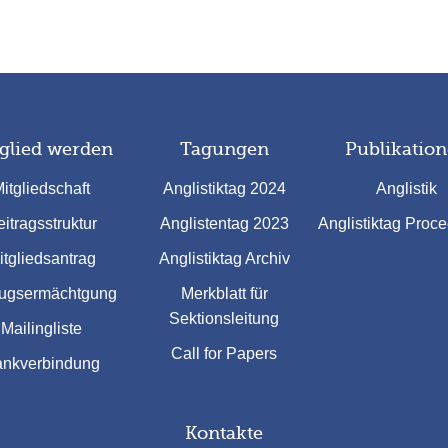
glied werden
Tagungen
Publikatio
itgliedschaft
Anglistiktag 2024
Anglistik
itragsstruktur
Anglistentag 2023
Anglistiktag Proc
itgliedsantrag
Anglistiktag Archiv
ugsermächtgung
Merkblatt für
Sektionsleitung
Mailingliste
Call for Papers
nkverbindung
Kontakte