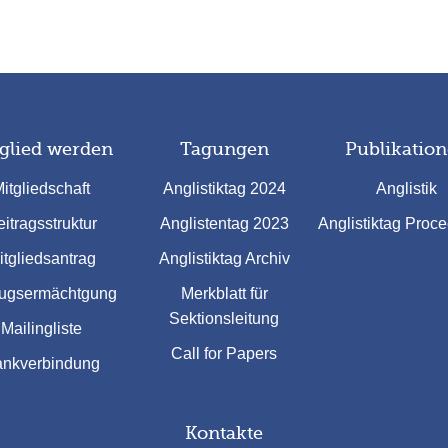
glied werden
Tagungen
Publikatio
itgliedschaft
Anglistiktag 2024
Anglistik
itragsstruktur
Anglistentag 2023
Anglistiktag Proc
itgliedsantrag
Anglistiktag Archiv
ugsermächtgung
Merkblatt für
Sektionsleitung
Mailingliste
Call for Papers
nkverbindung
Kontakte